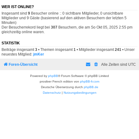
WER IST ONLINE?
Insgesamt sind
9
Besucher online :: 0 sichtbare Mitglieder, 0 unsichtbare
Mitglieder und 9 Gäste (basierend auf den aktiven Besuchern der letzten 5
Minuten)
Der Besucherrekord liegt bei
307
Besuchern, die am So Okt 05, 2025 2:55 pm
gleichzeitig online waren.
STATISTIK
Beiträge insgesamt
3
• Themen insgesamt
1
• Mitglieder insgesamt
241
• Unser
neuestes Mitglied:
jmKer
Foren-Übersicht
Alle Zeiten sind
UTC
Powered by
phpBB
® Forum Software © phpBB Limited
prosilver French edition von
phpBB-fr.com
Deutsche Übersetzung durch
phpBB.de
Datenschutz
|
Nutzungsbedingungen