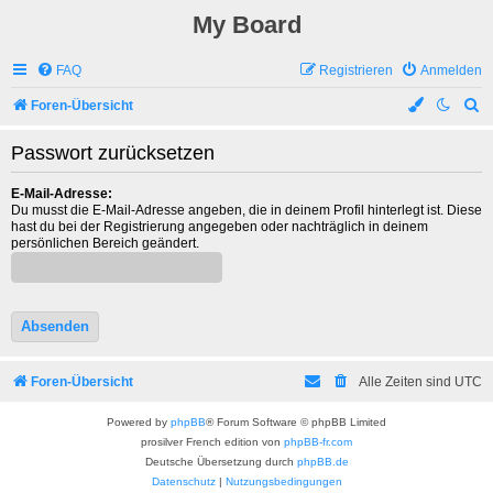
My Board
FAQ
Registrieren
Anmelden
S
Foren-Übersicht
u
Passwort zurücksetzen
c
h
E-Mail-Adresse:
Du musst die E-Mail-Adresse angeben, die in deinem Profil hinterlegt ist. Diese
e
hast du bei der Registrierung angegeben oder nachträglich in deinem
persönlichen Bereich geändert.
Foren-Übersicht
Alle Zeiten sind
UTC
Powered by
phpBB
® Forum Software © phpBB Limited
prosilver French edition von
phpBB-fr.com
Deutsche Übersetzung durch
phpBB.de
Datenschutz
|
Nutzungsbedingungen