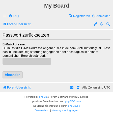
My Board
FAQ
Registrieren
Anmelden
S
Foren-Übersicht
u
Passwort zurücksetzen
c
h
E-Mail-Adresse:
Du musst die E-Mail-Adresse angeben, die in deinem Profil hinterlegt ist. Diese
e
hast du bei der Registrierung angegeben oder nachträglich in deinem
persönlichen Bereich geändert.
Foren-Übersicht
Alle Zeiten sind
UTC
Powered by
phpBB
® Forum Software © phpBB Limited
prosilver French edition von
phpBB-fr.com
Deutsche Übersetzung durch
phpBB.de
Datenschutz
|
Nutzungsbedingungen