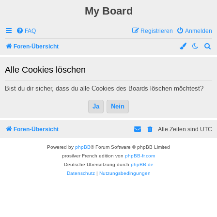
My Board
FAQ
Registrieren
Anmelden
S
Foren-Übersicht
u
Alle Cookies löschen
c
h
Bist du dir sicher, dass du alle Cookies des Boards löschen möchtest?
e
Foren-Übersicht
Alle Zeiten sind
UTC
Powered by
phpBB
® Forum Software © phpBB Limited
prosilver French edition von
phpBB-fr.com
Deutsche Übersetzung durch
phpBB.de
Datenschutz
|
Nutzungsbedingungen