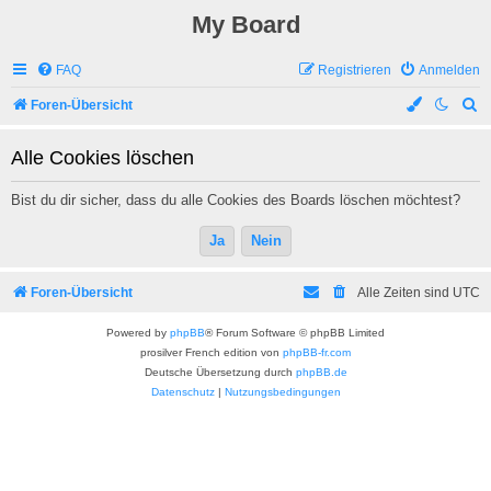
My Board
FAQ
Registrieren
Anmelden
S
Foren-Übersicht
u
Alle Cookies löschen
c
h
Bist du dir sicher, dass du alle Cookies des Boards löschen möchtest?
e
Foren-Übersicht
Alle Zeiten sind
UTC
Powered by
phpBB
® Forum Software © phpBB Limited
prosilver French edition von
phpBB-fr.com
Deutsche Übersetzung durch
phpBB.de
Datenschutz
|
Nutzungsbedingungen