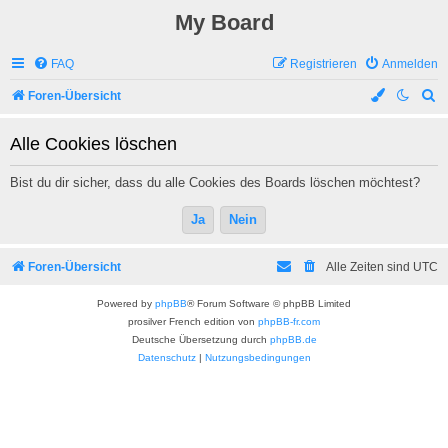
My Board
FAQ
Registrieren
Anmelden
S
Foren-Übersicht
u
Alle Cookies löschen
c
h
Bist du dir sicher, dass du alle Cookies des Boards löschen möchtest?
e
Foren-Übersicht
Alle Zeiten sind
UTC
Powered by
phpBB
® Forum Software © phpBB Limited
prosilver French edition von
phpBB-fr.com
Deutsche Übersetzung durch
phpBB.de
Datenschutz
|
Nutzungsbedingungen