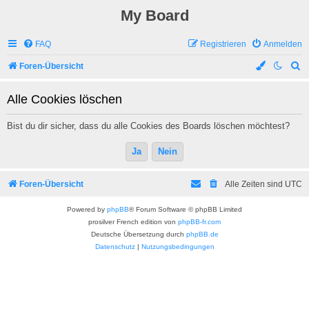
My Board
FAQ
Registrieren
Anmelden
S
Foren-Übersicht
u
Alle Cookies löschen
c
h
Bist du dir sicher, dass du alle Cookies des Boards löschen möchtest?
e
Foren-Übersicht
Alle Zeiten sind
UTC
Powered by
phpBB
® Forum Software © phpBB Limited
prosilver French edition von
phpBB-fr.com
Deutsche Übersetzung durch
phpBB.de
Datenschutz
|
Nutzungsbedingungen