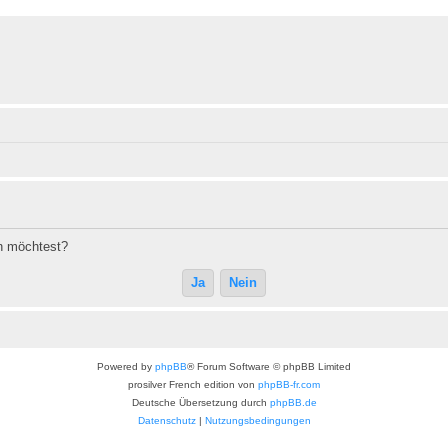
en möchtest?
Powered by
phpBB
® Forum Software © phpBB Limited
prosilver French edition von
phpBB-fr.com
Deutsche Übersetzung durch
phpBB.de
Datenschutz
|
Nutzungsbedingungen