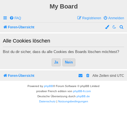
My Board
FAQ
Registrieren
Anmelden
S
Foren-Übersicht
u
Alle Cookies löschen
c
h
Bist du dir sicher, dass du alle Cookies des Boards löschen möchtest?
e
Foren-Übersicht
Alle Zeiten sind
UTC
Powered by
phpBB
® Forum Software © phpBB Limited
prosilver French edition von
phpBB-fr.com
Deutsche Übersetzung durch
phpBB.de
Datenschutz
|
Nutzungsbedingungen