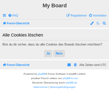
My Board
FAQ
Registrieren
Anmelden
S
Foren-Übersicht
u
Alle Cookies löschen
c
h
Bist du dir sicher, dass du alle Cookies des Boards löschen möchtest?
e
Foren-Übersicht
Alle Zeiten sind
UTC
Powered by
phpBB
® Forum Software © phpBB Limited
prosilver French edition von
phpBB-fr.com
Deutsche Übersetzung durch
phpBB.de
Datenschutz
|
Nutzungsbedingungen