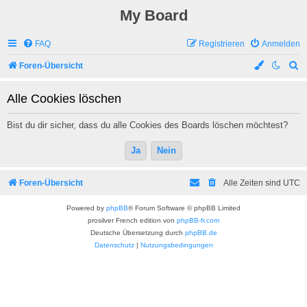
My Board
FAQ
Registrieren
Anmelden
S
Foren-Übersicht
u
Alle Cookies löschen
c
h
Bist du dir sicher, dass du alle Cookies des Boards löschen möchtest?
e
Foren-Übersicht
Alle Zeiten sind
UTC
Powered by
phpBB
® Forum Software © phpBB Limited
prosilver French edition von
phpBB-fr.com
Deutsche Übersetzung durch
phpBB.de
Datenschutz
|
Nutzungsbedingungen