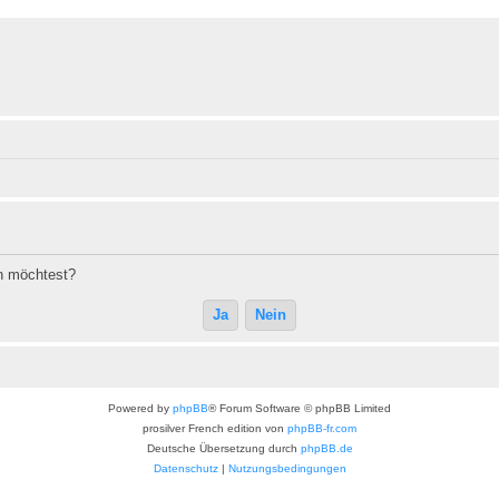
en möchtest?
Powered by
phpBB
® Forum Software © phpBB Limited
prosilver French edition von
phpBB-fr.com
Deutsche Übersetzung durch
phpBB.de
Datenschutz
|
Nutzungsbedingungen