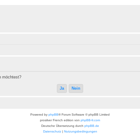
en möchtest?
Powered by
phpBB
® Forum Software © phpBB Limited
prosilver French edition von
phpBB-fr.com
Deutsche Übersetzung durch
phpBB.de
Datenschutz
|
Nutzungsbedingungen