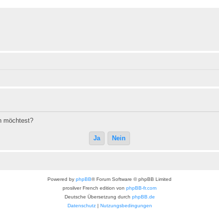
en möchtest?
Powered by
phpBB
® Forum Software © phpBB Limited
prosilver French edition von
phpBB-fr.com
Deutsche Übersetzung durch
phpBB.de
Datenschutz
|
Nutzungsbedingungen