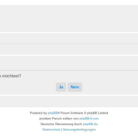
en möchtest?
Powered by
phpBB
® Forum Software © phpBB Limited
prosilver French edition von
phpBB-fr.com
Deutsche Übersetzung durch
phpBB.de
Datenschutz
|
Nutzungsbedingungen