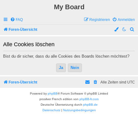
My Board
FAQ
Registrieren
Anmelden
S
Foren-Übersicht
u
Alle Cookies löschen
c
h
Bist du dir sicher, dass du alle Cookies des Boards löschen möchtest?
e
Foren-Übersicht
Alle Zeiten sind
UTC
Powered by
phpBB
® Forum Software © phpBB Limited
prosilver French edition von
phpBB-fr.com
Deutsche Übersetzung durch
phpBB.de
Datenschutz
|
Nutzungsbedingungen