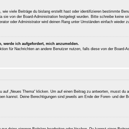
wie viele Beiträge du bislang erstellt hast oder identifizieren bestimmte Be
da sie von der Board-Administration festgelegt wurden. Bitte schreibe keine 
erator oder Administrator wird deinen Rang unter Umständen einfach wieder z
e, werde ich aufgefordert, mich anzumelden.
unktion für Nachrichten an andere Benutzer nutzen, falls diese von der Board-
auf „Neues Thema“ klicken. Um auf einen Beitrag zu antworten, musst du auf
reiben kannst. Deine Berechtigungen sind jeweils am Ende der Foren- und der B
u nur deine eigenen Beiträge bearbeiten oder löschen. Du kannst einen Beitra