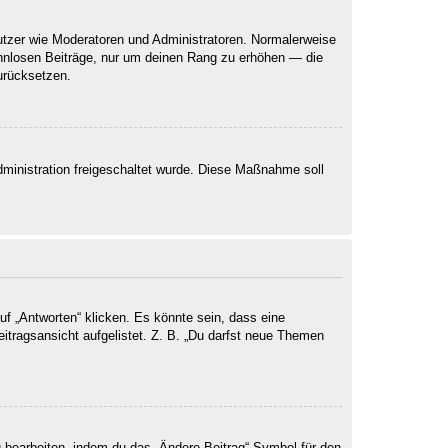
nutzer wie Moderatoren und Administratoren. Normalerweise
sinnlosen Beiträge, nur um deinen Rang zu erhöhen — die
urücksetzen.
Administration freigeschaltet wurde. Diese Maßnahme soll
 „Antworten“ klicken. Es könnte sein, dass eine
eitragsansicht aufgelistet. Z. B. „Du darfst neue Themen
g bearbeiten, indem du das „Ändere Beitrag“-Symbol für den