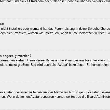
tellt hast und die Zeit trotzdem noch falsch ist, geht die Uhr des Servers ver
hl!
nicht installiert oder niemand hat das Forum bislang in deine Sprache überset
 noch nicht existiert, würden wir uns freuen, wenn du es übersetzen würdest.
en angezeigt werden?
tzernamen stehen. Eines dieser Bilder ist meist mit deinem Rang verknüpft: O
re, meist größere, Bild wird auch als „Avatar“ bezeichnet. Es handelt sich h
inen Avatar über eine der folgenden vier Methoden hinzufügen: Gravatar, Gale
en. Wenn du keinen Avatar benutzen kannst, solltest du die Board-Administra