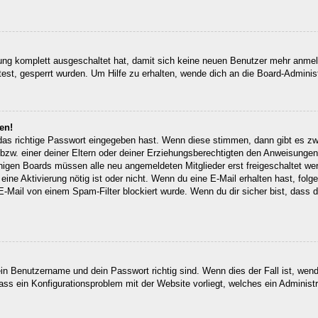
erung komplett ausgeschaltet hat, damit sich keine neuen Benutzer mehr anm
est, gesperrt wurden. Um Hilfe zu erhalten, wende dich an die Board-Administ
en!
 das richtige Passwort eingegeben hast. Wenn diese stimmen, dann gibt es z
bzw. einer deiner Eltern oder deiner Erziehungsberechtigten den Anweisungen fo
inigen Boards müssen alle neu angemeldeten Mitglieder erst freigeschaltet we
ob eine Aktivierung nötig ist oder nicht. Wenn du eine E-Mail erhalten hast, fo
E-Mail von einem Spam-Filter blockiert wurde. Wenn du dir sicher bist, dass
ein Benutzername und dein Passwort richtig sind. Wenn dies der Fall ist, wen
dass ein Konfigurationsproblem mit der Website vorliegt, welches ein Administ