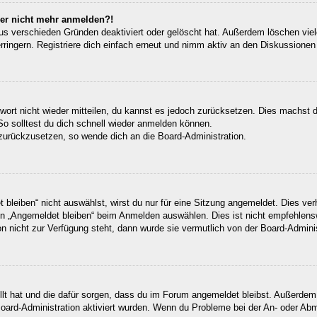
aber nicht mehr anmelden?!
us verschieden Gründen deaktiviert oder gelöscht hat. Außerdem löschen viele
ingern. Registriere dich einfach erneut und nimm aktiv an den Diskussionen t
swort nicht wieder mitteilen, du kannst es jedoch zurücksetzen. Dies machst 
So solltest du dich schnell wieder anmelden können.
t zurückzusetzen, so wende dich an die Board-Administration.
leiben“ nicht auswählst, wirst du nur für eine Sitzung angemeldet. Dies ve
n „Angemeldet bleiben“ beim Anmelden auswählen. Dies ist nicht empfehlens
on nicht zur Verfügung steht, dann wurde sie vermutlich von der Board-Admini
ellt hat und die dafür sorgen, dass du im Forum angemeldet bleibst. Außerde
Board-Administration aktiviert wurden. Wenn du Probleme bei der An- oder Ab