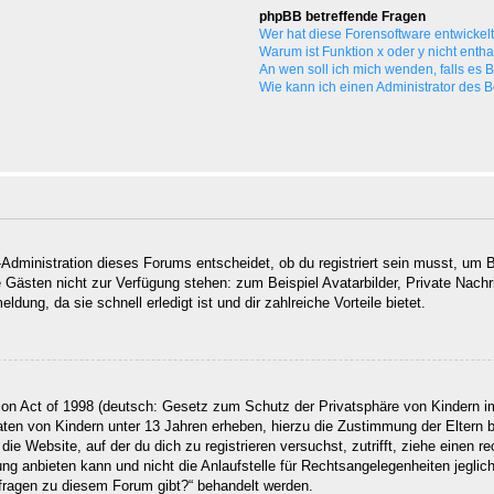
phpBB betreffende Fragen
Wer hat diese Forensoftware entwickel
Warum ist Funktion x oder y nicht enth
An wen soll ich mich wenden, falls es
Wie kann ich einen Administrator des 
Administration dieses Forums entscheidet, ob du registriert sein musst, um Be
ie Gästen nicht zur Verfügung stehen: zum Beispiel Avatarbilder, Private Nachr
ung, da sie schnell erledigt ist und dir zahlreiche Vorteile bietet.
on Act of 1998 (deutsch: Gesetz zum Schutz der Privatsphäre von Kindern im
Daten von Kindern unter 13 Jahren erheben, hierzu die Zustimmung der Eltern
 die Website, auf der du dich zu registrieren versuchst, zutrifft, ziehe einen
g anbieten kann und nicht die Anlaufstelle für Rechtsangelegenheiten jegliche
nfragen zu diesem Forum gibt?“ behandelt werden.