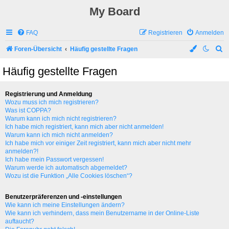
My Board
FAQ
Registrieren
Anmelden
S
Foren-Übersicht
Häufig gestellte Fragen
u
Häufig gestellte Fragen
c
h
Registrierung und Anmeldung
e
Wozu muss ich mich registrieren?
Was ist COPPA?
Warum kann ich mich nicht registrieren?
Ich habe mich registriert, kann mich aber nicht anmelden!
Warum kann ich mich nicht anmelden?
Ich habe mich vor einiger Zeit registriert, kann mich aber nicht mehr
anmelden?!
Ich habe mein Passwort vergessen!
Warum werde ich automatisch abgemeldet?
Wozu ist die Funktion „Alle Cookies löschen“?
Benutzerpräferenzen und -einstellungen
Wie kann ich meine Einstellungen ändern?
Wie kann ich verhindern, dass mein Benutzername in der Online-Liste
auftaucht?