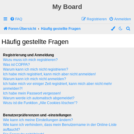
My Board
FAQ
Registrieren
Anmelden
S
Foren-Übersicht
Häufig gestellte Fragen
u
Häufig gestellte Fragen
c
h
Registrierung und Anmeldung
e
Wozu muss ich mich registrieren?
Was ist COPPA?
Warum kann ich mich nicht registrieren?
Ich habe mich registriert, kann mich aber nicht anmelden!
Warum kann ich mich nicht anmelden?
Ich habe mich vor einiger Zeit registriert, kann mich aber nicht mehr
anmelden?!
Ich habe mein Passwort vergessen!
Warum werde ich automatisch abgemeldet?
Wozu ist die Funktion „Alle Cookies löschen“?
Benutzerpräferenzen und -einstellungen
Wie kann ich meine Einstellungen ändern?
Wie kann ich verhindern, dass mein Benutzername in der Online-Liste
auftaucht?