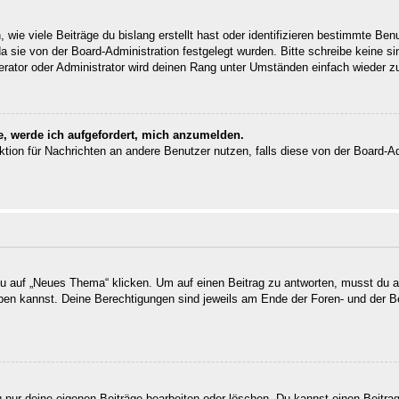
wie viele Beiträge du bislang erstellt hast oder identifizieren bestimmte Be
da sie von der Board-Administration festgelegt wurden. Bitte schreibe keine 
erator oder Administrator wird deinen Rang unter Umständen einfach wieder z
e, werde ich aufgefordert, mich anzumelden.
unktion für Nachrichten an andere Benutzer nutzen, falls diese von der Board-
auf „Neues Thema“ klicken. Um auf einen Beitrag zu antworten, musst du auf
reiben kannst. Deine Berechtigungen sind jeweils am Ende der Foren- und der B
u nur deine eigenen Beiträge bearbeiten oder löschen. Du kannst einen Beitra