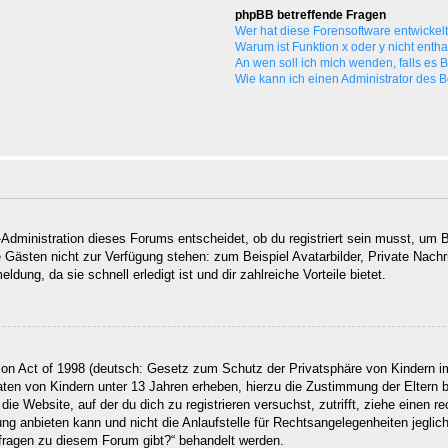
phpBB betreffende Fragen
Wer hat diese Forensoftware entwickel
Warum ist Funktion x oder y nicht enth
An wen soll ich mich wenden, falls es
Wie kann ich einen Administrator des 
Administration dieses Forums entscheidet, ob du registriert sein musst, um Be
ie Gästen nicht zur Verfügung stehen: zum Beispiel Avatarbilder, Private Nachr
ung, da sie schnell erledigt ist und dir zahlreiche Vorteile bietet.
on Act of 1998 (deutsch: Gesetz zum Schutz der Privatsphäre von Kindern im
Daten von Kindern unter 13 Jahren erheben, hierzu die Zustimmung der Eltern
 die Website, auf der du dich zu registrieren versuchst, zutrifft, ziehe einen
g anbieten kann und nicht die Anlaufstelle für Rechtsangelegenheiten jegliche
nfragen zu diesem Forum gibt?“ behandelt werden.