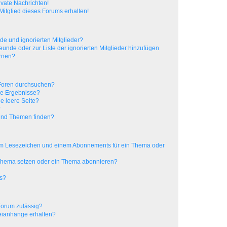
vate Nachrichten!
itglied dieses Forums erhalten!
de und ignorierten Mitglieder?
reunde oder zur Liste der ignorierten Mitglieder hinzufügen
ernen?
 Foren durchsuchen?
ne Ergebnisse?
e leere Seite?
?
 und Themen finden?
nem Lesezeichen und einem Abonnements für ein Thema oder
 Thema setzen oder ein Thema abonnieren?
ts?
Forum zulässig?
teianhänge erhalten?