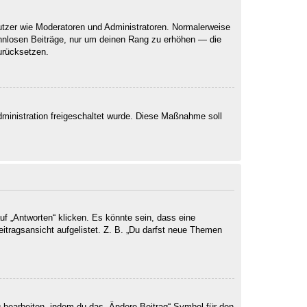
nutzer wie Moderatoren und Administratoren. Normalerweise
sinnlosen Beiträge, nur um deinen Rang zu erhöhen — die
urücksetzen.
Administration freigeschaltet wurde. Diese Maßnahme soll
 „Antworten“ klicken. Es könnte sein, dass eine
eitragsansicht aufgelistet. Z. B. „Du darfst neue Themen
g bearbeiten, indem du das „Ändere Beitrag“-Symbol für den