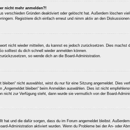
aber nicht mehr anmelden?!
us verschieden Gründen deaktiviert oder gelöscht hat. Außerdem löschen viele
ingern. Registriere dich einfach erneut und nimm aktiv an den Diskussionen t
swort nicht wieder mitteilen, du kannst es jedoch zurücksetzen. Dies machst 
So solltest du dich schnell wieder anmelden können.
t zurückzusetzen, so wende dich an die Board-Administration.
leiben“ nicht auswählst, wirst du nur für eine Sitzung angemeldet. Dies ve
n „Angemeldet bleiben“ beim Anmelden auswählen. Dies ist nicht empfehlens
on nicht zur Verfügung steht, dann wurde sie vermutlich von der Board-Admini
ellt hat und die dafür sorgen, dass du im Forum angemeldet bleibst. Außerde
Board-Administration aktiviert wurden. Wenn du Probleme bei der An- oder Ab