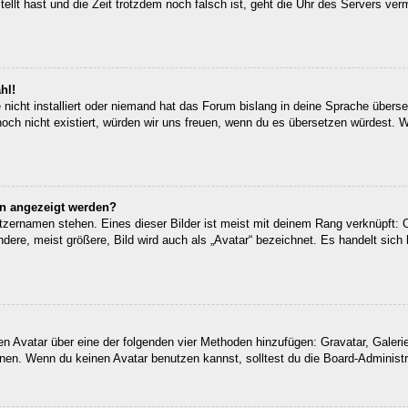
tellt hast und die Zeit trotzdem noch falsch ist, geht die Uhr des Servers ver
hl!
nicht installiert oder niemand hat das Forum bislang in deine Sprache überset
 noch nicht existiert, würden wir uns freuen, wenn du es übersetzen würdest.
en angezeigt werden?
tzernamen stehen. Eines dieser Bilder ist meist mit deinem Rang verknüpft: O
re, meist größere, Bild wird auch als „Avatar“ bezeichnet. Es handelt sich h
inen Avatar über eine der folgenden vier Methoden hinzufügen: Gravatar, Gale
en. Wenn du keinen Avatar benutzen kannst, solltest du die Board-Administra