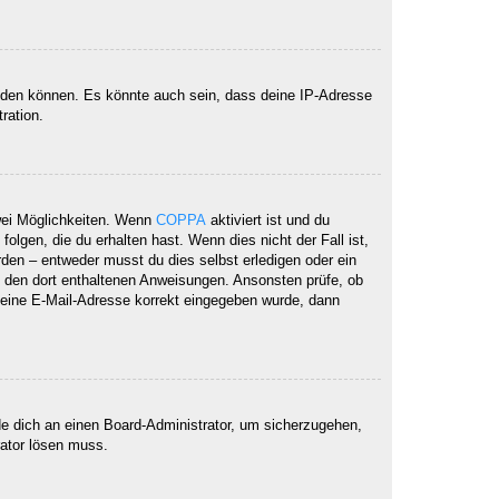
elden können. Es könnte auch sein, dass deine IP-Adresse
ration.
wei Möglichkeiten. Wenn
COPPA
aktiviert ist und du
lgen, die du erhalten hast. Wenn dies nicht der Fall ist,
rden – entweder musst du dies selbst erledigen oder ein
lge den dort enthaltenen Anweisungen. Ansonsten prüfe, ob
 deine E-Mail-Adresse korrekt eingegeben wurde, dann
de dich an einen Board-Administrator, um sicherzugehen,
rator lösen muss.