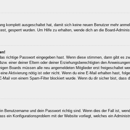
erung komplett ausgeschaltet hat, damit sich keine neuen Benutzer mehr anm
est, gesperrt wurden. Um Hilfe zu erhalten, wende dich an die Board-Administ
en!
 das richtige Passwort eingegeben hast. Wenn diese stimmen, dann gibt es z
bzw. einer deiner Eltern oder deiner Erziehungsberechtigten den Anweisungen fo
inigen Boards müssen alle neu angemeldeten Mitglieder erst freigeschaltet we
ob eine Aktivierung nötig ist oder nicht. Wenn du eine E-Mail erhalten hast, fo
E-Mail von einem Spam-Filter blockiert wurde. Wenn du dir sicher bist, dass
ein Benutzername und dein Passwort richtig sind. Wenn dies der Fall ist, wen
dass ein Konfigurationsproblem mit der Website vorliegt, welches ein Administ