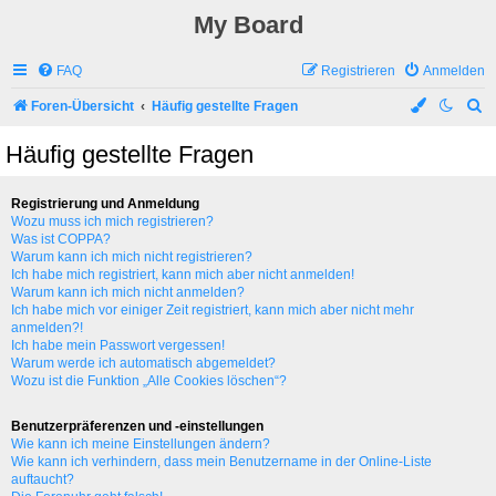
My Board
FAQ
Registrieren
Anmelden
S
Foren-Übersicht
Häufig gestellte Fragen
u
Häufig gestellte Fragen
c
h
Registrierung und Anmeldung
e
Wozu muss ich mich registrieren?
Was ist COPPA?
Warum kann ich mich nicht registrieren?
Ich habe mich registriert, kann mich aber nicht anmelden!
Warum kann ich mich nicht anmelden?
Ich habe mich vor einiger Zeit registriert, kann mich aber nicht mehr
anmelden?!
Ich habe mein Passwort vergessen!
Warum werde ich automatisch abgemeldet?
Wozu ist die Funktion „Alle Cookies löschen“?
Benutzerpräferenzen und -einstellungen
Wie kann ich meine Einstellungen ändern?
Wie kann ich verhindern, dass mein Benutzername in der Online-Liste
auftaucht?