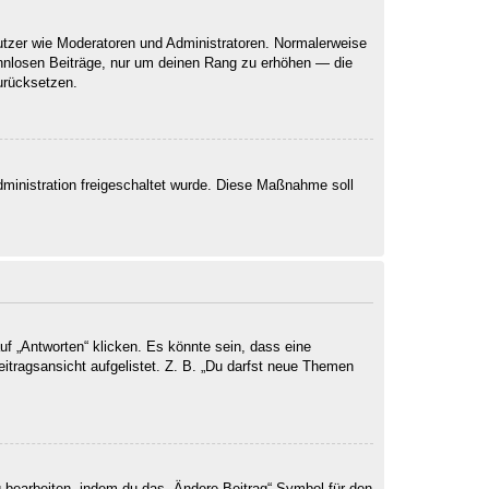
nutzer wie Moderatoren und Administratoren. Normalerweise
sinnlosen Beiträge, nur um deinen Rang zu erhöhen — die
urücksetzen.
Administration freigeschaltet wurde. Diese Maßnahme soll
 „Antworten“ klicken. Es könnte sein, dass eine
eitragsansicht aufgelistet. Z. B. „Du darfst neue Themen
g bearbeiten, indem du das „Ändere Beitrag“-Symbol für den