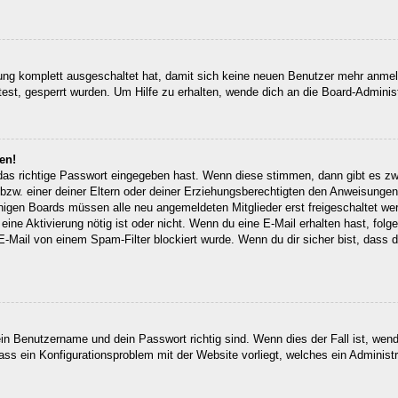
erung komplett ausgeschaltet hat, damit sich keine neuen Benutzer mehr anm
est, gesperrt wurden. Um Hilfe zu erhalten, wende dich an die Board-Administ
en!
 das richtige Passwort eingegeben hast. Wenn diese stimmen, dann gibt es z
bzw. einer deiner Eltern oder deiner Erziehungsberechtigten den Anweisungen fo
inigen Boards müssen alle neu angemeldeten Mitglieder erst freigeschaltet we
ob eine Aktivierung nötig ist oder nicht. Wenn du eine E-Mail erhalten hast, fo
E-Mail von einem Spam-Filter blockiert wurde. Wenn du dir sicher bist, dass
ein Benutzername und dein Passwort richtig sind. Wenn dies der Fall ist, wen
dass ein Konfigurationsproblem mit der Website vorliegt, welches ein Administ