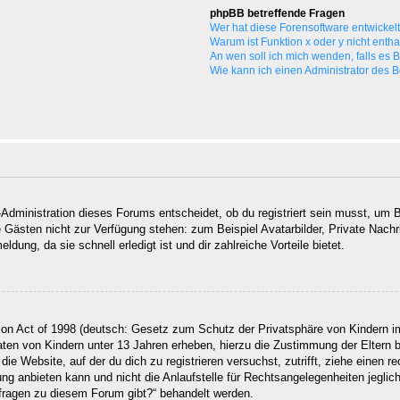
phpBB betreffende Fragen
Wer hat diese Forensoftware entwickel
Warum ist Funktion x oder y nicht enth
An wen soll ich mich wenden, falls es
Wie kann ich einen Administrator des 
Administration dieses Forums entscheidet, ob du registriert sein musst, um Be
ie Gästen nicht zur Verfügung stehen: zum Beispiel Avatarbilder, Private Nachr
ung, da sie schnell erledigt ist und dir zahlreiche Vorteile bietet.
on Act of 1998 (deutsch: Gesetz zum Schutz der Privatsphäre von Kindern im
Daten von Kindern unter 13 Jahren erheben, hierzu die Zustimmung der Eltern
 die Website, auf der du dich zu registrieren versuchst, zutrifft, ziehe einen
g anbieten kann und nicht die Anlaufstelle für Rechtsangelegenheiten jegliche
nfragen zu diesem Forum gibt?“ behandelt werden.