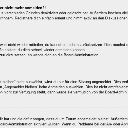
aber nicht mehr anmelden?!
us verschieden Gründen deaktiviert oder gelöscht hat. Außerdem löschen viele
ingern. Registriere dich einfach erneut und nimm aktiv an den Diskussionen t
swort nicht wieder mitteilen, du kannst es jedoch zurücksetzen. Dies machst 
So solltest du dich schnell wieder anmelden können.
t zurückzusetzen, so wende dich an die Board-Administration.
leiben“ nicht auswählst, wirst du nur für eine Sitzung angemeldet. Dies ve
n „Angemeldet bleiben“ beim Anmelden auswählen. Dies ist nicht empfehlens
on nicht zur Verfügung steht, dann wurde sie vermutlich von der Board-Admini
ellt hat und die dafür sorgen, dass du im Forum angemeldet bleibst. Außerde
Board-Administration aktiviert wurden. Wenn du Probleme bei der An- oder Ab