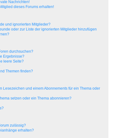
vate Nachrichten!
itglied dieses Forums erhalten!
de und ignorierten Mitglieder?
reunde oder zur Liste der ignorierten Mitglieder hinzufügen
ernen?
 Foren durchsuchen?
ne Ergebnisse?
e leere Seite?
?
 und Themen finden?
nem Lesezeichen und einem Abonnements für ein Thema oder
 Thema setzen oder ein Thema abonnieren?
ts?
Forum zulässig?
teianhänge erhalten?