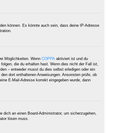
elden können. Es könnte auch sein, dass deine IP-Adresse
ration.
wei Möglichkeiten. Wenn
COPPA
aktiviert ist und du
lgen, die du erhalten hast. Wenn dies nicht der Fall ist,
rden – entweder musst du dies selbst erledigen oder ein
lge den dort enthaltenen Anweisungen. Ansonsten prüfe, ob
 deine E-Mail-Adresse korrekt eingegeben wurde, dann
de dich an einen Board-Administrator, um sicherzugehen,
rator lösen muss.