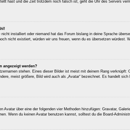
tellt hast und die Zeit trotzdem noch falsch ist, geht die Uhr des Servers ver
hl!
nicht installiert oder niemand hat das Forum bislang in deine Sprache überset
 noch nicht existiert, würden wir uns freuen, wenn du es übersetzen würdest.
en angezeigt werden?
tzernamen stehen. Eines dieser Bilder ist meist mit deinem Rang verknüpft: O
re, meist größere, Bild wird auch als „Avatar“ bezeichnet. Es handelt sich h
inen Avatar über eine der folgenden vier Methoden hinzufügen: Gravatar, Gale
en. Wenn du keinen Avatar benutzen kannst, solltest du die Board-Administra