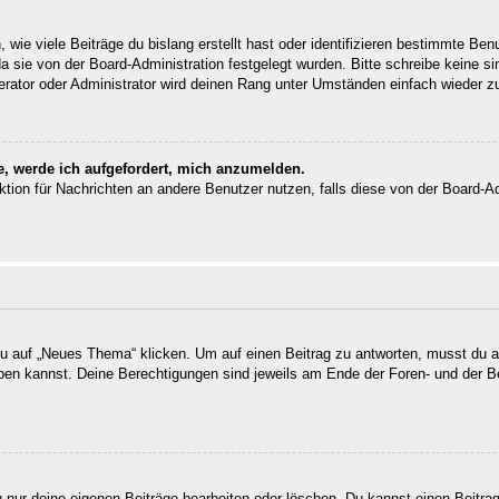
wie viele Beiträge du bislang erstellt hast oder identifizieren bestimmte Be
da sie von der Board-Administration festgelegt wurden. Bitte schreibe keine 
erator oder Administrator wird deinen Rang unter Umständen einfach wieder z
e, werde ich aufgefordert, mich anzumelden.
unktion für Nachrichten an andere Benutzer nutzen, falls diese von der Board-
auf „Neues Thema“ klicken. Um auf einen Beitrag zu antworten, musst du auf
reiben kannst. Deine Berechtigungen sind jeweils am Ende der Foren- und der B
u nur deine eigenen Beiträge bearbeiten oder löschen. Du kannst einen Beitra