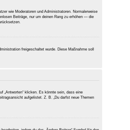
nutzer wie Moderatoren und Administratoren. Normalerweise
sinnlosen Beiträge, nur um deinen Rang zu erhöhen — die
urücksetzen.
Administration freigeschaltet wurde. Diese Maßnahme soll
 „Antworten“ klicken. Es könnte sein, dass eine
eitragsansicht aufgelistet. Z. B. „Du darfst neue Themen
g bearbeiten, indem du das „Ändere Beitrag“-Symbol für den