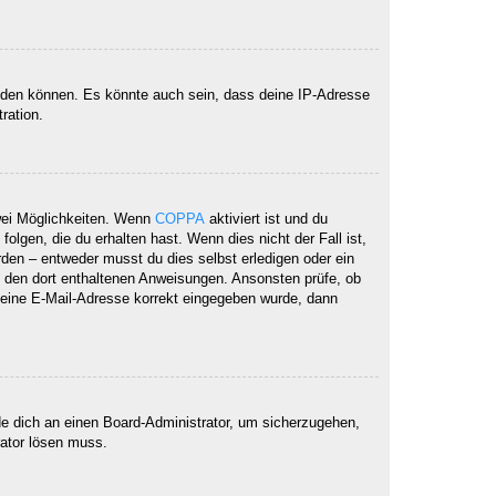
elden können. Es könnte auch sein, dass deine IP-Adresse
ration.
wei Möglichkeiten. Wenn
COPPA
aktiviert ist und du
lgen, die du erhalten hast. Wenn dies nicht der Fall ist,
rden – entweder musst du dies selbst erledigen oder ein
lge den dort enthaltenen Anweisungen. Ansonsten prüfe, ob
 deine E-Mail-Adresse korrekt eingegeben wurde, dann
de dich an einen Board-Administrator, um sicherzugehen,
rator lösen muss.