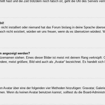
tellt hast und die Zeit trotzdem noch falsch ist, geht die Uhr des Servers ver
hl!
nicht installiert oder niemand hat das Forum bislang in deine Sprache überset
 noch nicht existiert, würden wir uns freuen, wenn du es übersetzen würdest.
en angezeigt werden?
tzernamen stehen. Eines dieser Bilder ist meist mit deinem Rang verknüpft: O
re, meist größere, Bild wird auch als „Avatar“ bezeichnet. Es handelt sich h
inen Avatar über eine der folgenden vier Methoden hinzufügen: Gravatar, Gale
en. Wenn du keinen Avatar benutzen kannst, solltest du die Board-Administra