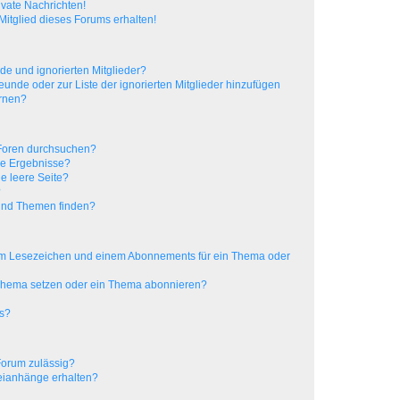
vate Nachrichten!
itglied dieses Forums erhalten!
de und ignorierten Mitglieder?
reunde oder zur Liste der ignorierten Mitglieder hinzufügen
ernen?
 Foren durchsuchen?
ne Ergebnisse?
e leere Seite?
?
 und Themen finden?
nem Lesezeichen und einem Abonnements für ein Thema oder
 Thema setzen oder ein Thema abonnieren?
ts?
Forum zulässig?
teianhänge erhalten?