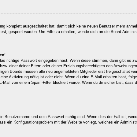
erung komplett ausgeschaltet hat, damit sich keine neuen Benutzer mehr anm
est, gesperrt wurden. Um Hilfe zu erhalten, wende dich an die Board-Administ
en!
 das richtige Passwort eingegeben hast. Wenn diese stimmen, dann gibt es z
bzw. einer deiner Eltern oder deiner Erziehungsberechtigten den Anweisungen fo
inigen Boards müssen alle neu angemeldeten Mitglieder erst freigeschaltet we
ob eine Aktivierung nötig ist oder nicht. Wenn du eine E-Mail erhalten hast, fo
E-Mail von einem Spam-Filter blockiert wurde. Wenn du dir sicher bist, dass
ein Benutzername und dein Passwort richtig sind. Wenn dies der Fall ist, wen
dass ein Konfigurationsproblem mit der Website vorliegt, welches ein Administ