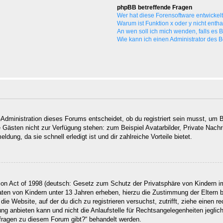
phpBB betreffende Fragen
Wer hat diese Forensoftware entwickel
Warum ist Funktion x oder y nicht enth
An wen soll ich mich wenden, falls es
Wie kann ich einen Administrator des 
Administration dieses Forums entscheidet, ob du registriert sein musst, um Be
ie Gästen nicht zur Verfügung stehen: zum Beispiel Avatarbilder, Private Nachr
ung, da sie schnell erledigt ist und dir zahlreiche Vorteile bietet.
on Act of 1998 (deutsch: Gesetz zum Schutz der Privatsphäre von Kindern im
Daten von Kindern unter 13 Jahren erheben, hierzu die Zustimmung der Eltern
 die Website, auf der du dich zu registrieren versuchst, zutrifft, ziehe einen
g anbieten kann und nicht die Anlaufstelle für Rechtsangelegenheiten jegliche
nfragen zu diesem Forum gibt?“ behandelt werden.