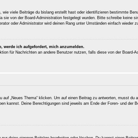
wie viele Beiträge du bislang erstellt hast oder identifizieren bestimmte Be
da sie von der Board-Administration festgelegt wurden. Bitte schreibe keine 
erator oder Administrator wird deinen Rang unter Umständen einfach wieder z
e, werde ich aufgefordert, mich anzumelden.
unktion für Nachrichten an andere Benutzer nutzen, falls diese von der Board-
auf „Neues Thema“ klicken. Um auf einen Beitrag zu antworten, musst du auf
reiben kannst. Deine Berechtigungen sind jeweils am Ende der Foren- und der B
u nur deine eigenen Beiträge bearbeiten oder löschen. Du kannst einen Beitra