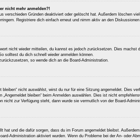
aber nicht mehr anmelden?!
us verschieden Gründen deaktiviert oder gelöscht hat. Außerdem löschen viele
ingern. Registriere dich einfach erneut und nimm aktiv an den Diskussionen t
swort nicht wieder mitteilen, du kannst es jedoch zurücksetzen. Dies machst 
So solltest du dich schnell wieder anmelden können.
t zurückzusetzen, so wende dich an die Board-Administration.
leiben“ nicht auswählst, wirst du nur für eine Sitzung angemeldet. Dies ve
n „Angemeldet bleiben“ beim Anmelden auswählen. Dies ist nicht empfehlens
on nicht zur Verfügung steht, dann wurde sie vermutlich von der Board-Admini
ellt hat und die dafür sorgen, dass du im Forum angemeldet bleibst. Außerde
Board-Administration aktiviert wurden. Wenn du Probleme bei der An- oder Ab