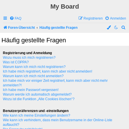
My Board
FAQ
Registrieren
Anmelden
S
Foren-Übersicht
Häufig gestellte Fragen
u
Häufig gestellte Fragen
c
h
Registrierung und Anmeldung
e
Wozu muss ich mich registrieren?
Was ist COPPA?
Warum kann ich mich nicht registrieren?
Ich habe mich registriert, kann mich aber nicht anmelden!
Warum kann ich mich nicht anmelden?
Ich habe mich vor einiger Zeit registriert, kann mich aber nicht mehr
anmelden?!
Ich habe mein Passwort vergessen!
Warum werde ich automatisch abgemeldet?
Wozu ist die Funktion „Alle Cookies löschen“?
Benutzerpräferenzen und -einstellungen
Wie kann ich meine Einstellungen ändern?
Wie kann ich verhindern, dass mein Benutzername in der Online-Liste
auftaucht?