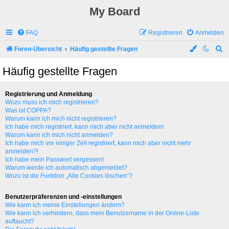
My Board
FAQ
Registrieren
Anmelden
S
Foren-Übersicht
Häufig gestellte Fragen
u
Häufig gestellte Fragen
c
h
Registrierung und Anmeldung
e
Wozu muss ich mich registrieren?
Was ist COPPA?
Warum kann ich mich nicht registrieren?
Ich habe mich registriert, kann mich aber nicht anmelden!
Warum kann ich mich nicht anmelden?
Ich habe mich vor einiger Zeit registriert, kann mich aber nicht mehr
anmelden?!
Ich habe mein Passwort vergessen!
Warum werde ich automatisch abgemeldet?
Wozu ist die Funktion „Alle Cookies löschen“?
Benutzerpräferenzen und -einstellungen
Wie kann ich meine Einstellungen ändern?
Wie kann ich verhindern, dass mein Benutzername in der Online-Liste
auftaucht?