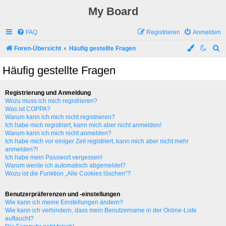
My Board
FAQ
Registrieren
Anmelden
S
Foren-Übersicht
Häufig gestellte Fragen
u
Häufig gestellte Fragen
c
h
Registrierung und Anmeldung
e
Wozu muss ich mich registrieren?
Was ist COPPA?
Warum kann ich mich nicht registrieren?
Ich habe mich registriert, kann mich aber nicht anmelden!
Warum kann ich mich nicht anmelden?
Ich habe mich vor einiger Zeit registriert, kann mich aber nicht mehr
anmelden?!
Ich habe mein Passwort vergessen!
Warum werde ich automatisch abgemeldet?
Wozu ist die Funktion „Alle Cookies löschen“?
Benutzerpräferenzen und -einstellungen
Wie kann ich meine Einstellungen ändern?
Wie kann ich verhindern, dass mein Benutzername in der Online-Liste
auftaucht?