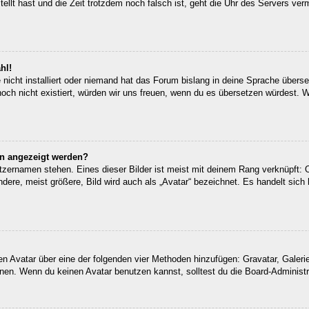
tellt hast und die Zeit trotzdem noch falsch ist, geht die Uhr des Servers ver
hl!
nicht installiert oder niemand hat das Forum bislang in deine Sprache überset
 noch nicht existiert, würden wir uns freuen, wenn du es übersetzen würdest.
en angezeigt werden?
tzernamen stehen. Eines dieser Bilder ist meist mit deinem Rang verknüpft: O
re, meist größere, Bild wird auch als „Avatar“ bezeichnet. Es handelt sich h
inen Avatar über eine der folgenden vier Methoden hinzufügen: Gravatar, Gale
en. Wenn du keinen Avatar benutzen kannst, solltest du die Board-Administra