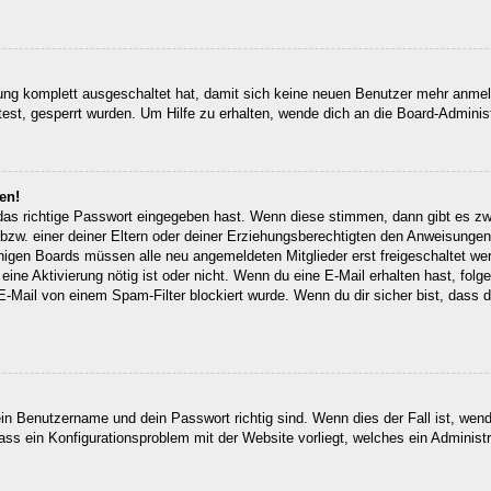
erung komplett ausgeschaltet hat, damit sich keine neuen Benutzer mehr anm
est, gesperrt wurden. Um Hilfe zu erhalten, wende dich an die Board-Administ
en!
 das richtige Passwort eingegeben hast. Wenn diese stimmen, dann gibt es z
bzw. einer deiner Eltern oder deiner Erziehungsberechtigten den Anweisungen fo
inigen Boards müssen alle neu angemeldeten Mitglieder erst freigeschaltet we
ob eine Aktivierung nötig ist oder nicht. Wenn du eine E-Mail erhalten hast, fo
E-Mail von einem Spam-Filter blockiert wurde. Wenn du dir sicher bist, dass
ein Benutzername und dein Passwort richtig sind. Wenn dies der Fall ist, wen
dass ein Konfigurationsproblem mit der Website vorliegt, welches ein Administ