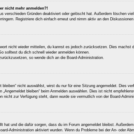
aber nicht mehr anmelden?!
us verschieden Gründen deaktiviert oder gelöscht hat. Außerdem löschen viele
ingern. Registriere dich einfach erneut und nimm aktiv an den Diskussionen t
swort nicht wieder mitteilen, du kannst es jedoch zurücksetzen. Dies machst 
So solltest du dich schnell wieder anmelden können.
t zurückzusetzen, so wende dich an die Board-Administration.
leiben“ nicht auswählst, wirst du nur für eine Sitzung angemeldet. Dies ve
n „Angemeldet bleiben“ beim Anmelden auswählen. Dies ist nicht empfehlens
on nicht zur Verfügung steht, dann wurde sie vermutlich von der Board-Admini
ellt hat und die dafür sorgen, dass du im Forum angemeldet bleibst. Außerde
Board-Administration aktiviert wurden. Wenn du Probleme bei der An- oder Ab