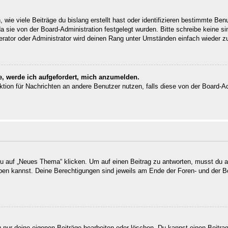
wie viele Beiträge du bislang erstellt hast oder identifizieren bestimmte Be
da sie von der Board-Administration festgelegt wurden. Bitte schreibe keine 
erator oder Administrator wird deinen Rang unter Umständen einfach wieder z
e, werde ich aufgefordert, mich anzumelden.
unktion für Nachrichten an andere Benutzer nutzen, falls diese von der Board-
auf „Neues Thema“ klicken. Um auf einen Beitrag zu antworten, musst du auf
reiben kannst. Deine Berechtigungen sind jeweils am Ende der Foren- und der B
u nur deine eigenen Beiträge bearbeiten oder löschen. Du kannst einen Beitra