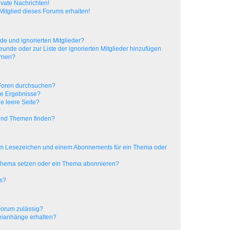
vate Nachrichten!
itglied dieses Forums erhalten!
de und ignorierten Mitglieder?
reunde oder zur Liste der ignorierten Mitglieder hinzufügen
ernen?
 Foren durchsuchen?
ne Ergebnisse?
e leere Seite?
?
 und Themen finden?
nem Lesezeichen und einem Abonnements für ein Thema oder
 Thema setzen oder ein Thema abonnieren?
ts?
Forum zulässig?
teianhänge erhalten?