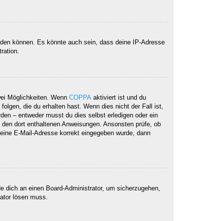
elden können. Es könnte auch sein, dass deine IP-Adresse
ration.
wei Möglichkeiten. Wenn
COPPA
aktiviert ist und du
lgen, die du erhalten hast. Wenn dies nicht der Fall ist,
rden – entweder musst du dies selbst erledigen oder ein
lge den dort enthaltenen Anweisungen. Ansonsten prüfe, ob
 deine E-Mail-Adresse korrekt eingegeben wurde, dann
de dich an einen Board-Administrator, um sicherzugehen,
rator lösen muss.