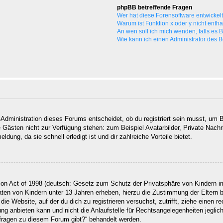
phpBB betreffende Fragen
Wer hat diese Forensoftware entwickel
Warum ist Funktion x oder y nicht enth
An wen soll ich mich wenden, falls es
Wie kann ich einen Administrator des 
Administration dieses Forums entscheidet, ob du registriert sein musst, um Be
ie Gästen nicht zur Verfügung stehen: zum Beispiel Avatarbilder, Private Nachr
ung, da sie schnell erledigt ist und dir zahlreiche Vorteile bietet.
on Act of 1998 (deutsch: Gesetz zum Schutz der Privatsphäre von Kindern im
Daten von Kindern unter 13 Jahren erheben, hierzu die Zustimmung der Eltern
 die Website, auf der du dich zu registrieren versuchst, zutrifft, ziehe einen
g anbieten kann und nicht die Anlaufstelle für Rechtsangelegenheiten jegliche
nfragen zu diesem Forum gibt?“ behandelt werden.