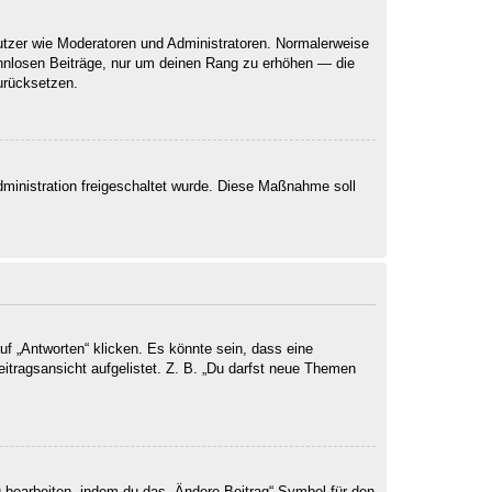
nutzer wie Moderatoren und Administratoren. Normalerweise
sinnlosen Beiträge, nur um deinen Rang zu erhöhen — die
urücksetzen.
Administration freigeschaltet wurde. Diese Maßnahme soll
 „Antworten“ klicken. Es könnte sein, dass eine
eitragsansicht aufgelistet. Z. B. „Du darfst neue Themen
g bearbeiten, indem du das „Ändere Beitrag“-Symbol für den